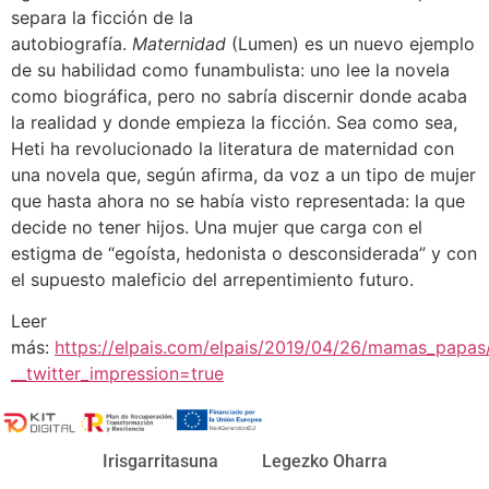
separa la ficción de la
autobiografía.
Maternidad
(Lumen) es un nuevo ejemplo
de su habilidad como funambulista: uno lee la novela
como biográfica, pero no sabría discernir donde acaba
la realidad y donde empieza la ficción. Sea como sea,
Heti ha revolucionado la literatura de maternidad con
una novela que, según afirma, da voz a un tipo de mujer
que hasta ahora no se había visto representada: la que
decide no tener hijos. Una mujer que carga con el
estigma de “egoísta, hedonista o desconsiderada” y con
el supuesto maleficio del arrepentimiento futuro.
Leer
más:
https://elpais.com/elpais/2019/04/26/mamas_pap
__twitter_impression=true
Irisgarritasuna
Legezko Oharra