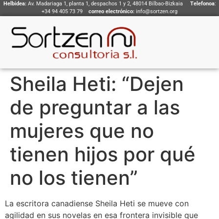
Helbidea:
Av. Madariaga 1, planta 1, despachos 1 y 2, 48014 Bilbao-Bizkaia
Telefonoa
:
+34 94 405 73 79
correo electrónico:
info@sortzen.org
Sheila Heti: “Dejen
de preguntar a las
mujeres que no
tienen hijos por qué
no los tienen”
La escritora canadiense Sheila Heti se mueve con
agilidad en sus novelas en esa frontera invisible que