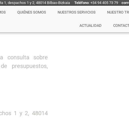
nta 1, despachos 1 y 2, 48014 Bilbao-Bizkaia
Teléfono
: +34 94 405 73 79
corr
MOS
QUIÉNES SOMOS
NUESTROS SERVICIOS
NUESTRO T
ACTUALIDAD
CONTAC
a consulta sobre
 de presupuestos,
achos 1 y 2, 48014