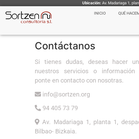
Ubicación:
Av. Madariaga 1, pla
INICIO
QUÉ HACE
Contáctanos
Si tienes dudas, deseas hacer un
nuestros servicios o información
ponte en contacto con nosotras.
info@sortzen.org
94 405 73 79
Av. Madariaga 1, planta 1, desp
Bilbao- Bizkaia.