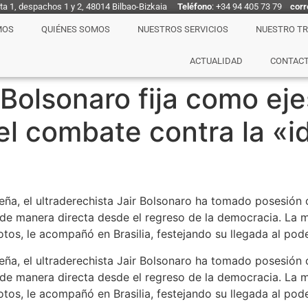
nta 1, despachos 1 y 2, 48014 Bilbao-Bizkaia
Teléfono
: +34 94 405 73 79
corr
MOS
QUIÉNES SOMOS
NUESTROS SERVICIOS
NUESTRO T
ACTUALIDAD
CONTAC
a Bolsonaro fija como ej
 el combate contra la «i
leña, el ultraderechista Jair Bolsonaro ha tomado posesión
do de manera directa desde el regreso de la democracia. L
otos, le acompañó en Brasilia, festejando su llegada al pode
leña, el ultraderechista Jair Bolsonaro ha tomado posesión
do de manera directa desde el regreso de la democracia. L
otos, le acompañó en Brasilia, festejando su llegada al pode