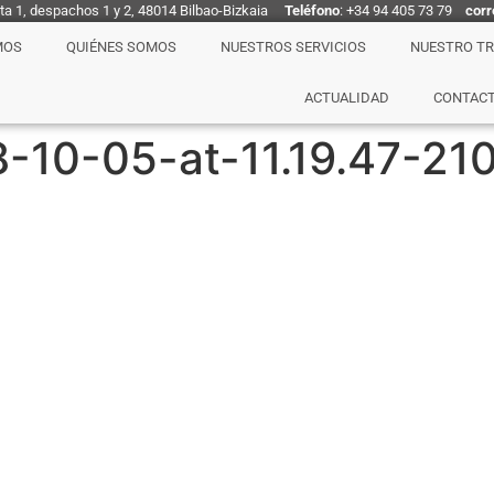
nta 1, despachos 1 y 2, 48014 Bilbao-Bizkaia
Teléfono
: +34 94 405 73 79
corr
MOS
QUIÉNES SOMOS
NUESTROS SERVICIOS
NUESTRO T
ACTUALIDAD
CONTAC
-10-05-at-11.19.47-2