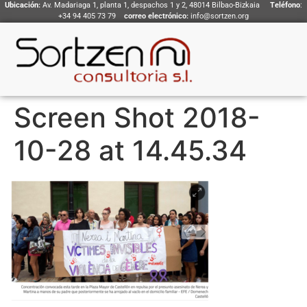
Ubicación:
Av. Madariaga 1, planta 1, despachos 1 y 2, 48014 Bilbao-Bizkaia
Teléfono
:
+34 94 405 73 79
correo electrónico:
info@sortzen.org
Screen Shot 2018-
10-28 at 14.45.34