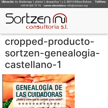
Ubicación:
Av. Madariaga 1, planta 1, despachos 1 y 2, 48014 Bilbao-Bizkaia
Teléfono
:
+34 94 405 73 79
correo electrónico:
info@sortzen.org
cropped-producto-
sortzen-genealogia-
castellano-1