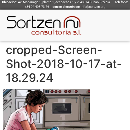
Ubicación:
Av. Madariaga 1, planta 1, despachos 1 y 2, 48014 Bilbao-Bizkaia
Teléfono
:
+34 94 405 73 79
correo electrónico:
info@sortzen.org
cropped-Screen-
Shot-2018-10-17-at-
18.29.24