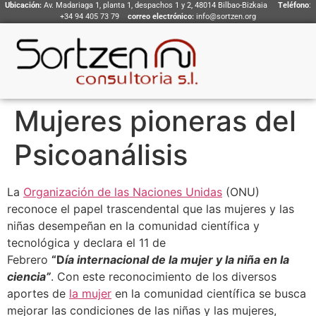
Ubicación:
Av. Madariaga 1, planta 1, despachos 1 y 2, 48014 Bilbao-Bizkaia
Teléfono
:
+34 94 405 73 79
correo electrónico:
info@sortzen.org
Mujeres pioneras del
Psicoanálisis
La
Organización de las Naciones Unidas
(ONU)
reconoce el papel trascendental que las mujeres y las
niñas desempeñan en la comunidad científica y
tecnológica y declara el 11 de
Febrero
“D
ía internacional de la mujer y la niña en la
ciencia”
. Con este reconocimiento de los diversos
aportes de
la mujer
en la comunidad científica se busca
mejorar las condiciones de las niñas y las mujeres,