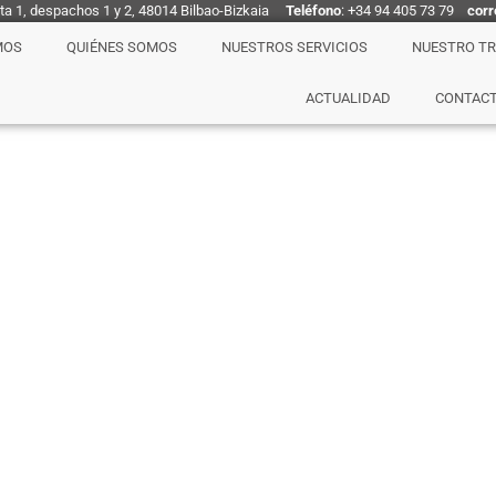
nta 1, despachos 1 y 2, 48014 Bilbao-Bizkaia
Teléfono
: +34 94 405 73 79
corr
MOS
QUIÉNES SOMOS
NUESTROS SERVICIOS
NUESTRO T
ACTUALIDAD
CONTAC