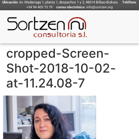
Ubicación:
Av. Madariaga 1, planta 1, despachos 1 y 2, 48014 Bilbao-Bizkaia
Teléfono
:
+34 94 405 73 79
correo electrónico:
info@sortzen.org
cropped-Screen-
Shot-2018-10-02-
at-11.24.08-7