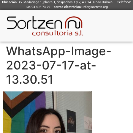
Ubicación:
Av. Madariaga 1, planta 1, despachos 1 y 2, 48014 Bilbao-Bizkaia
Teléfono
:
+34 94 405 73 79
correo electrónico:
info@sortzen.org
WhatsApp-Image-
2023-07-17-at-
13.30.51