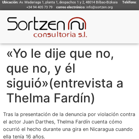
Ubicación:
Av. Madariaga 1, planta 1, despachos 1 y 2, 48014 Bilbao-Bizkaia
Teléfono
:
+34 94 405 73 79
correo electrónico:
info@sortzen.org
«Yo le dije que no,
que no, y él
siguió»(entrevista a
Thelma Fardín)
Tras la presentación de la denuncia por violación contra
el actor Juan Darthes, Thelma Fardín cuenta cómo
ocurrió el hecho durante una gira en Nicaragua cuando
ella tenía 16 años.