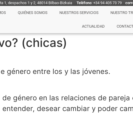
nta 1, despachos 1 y 2, 48014 Bilbao-Bizkaia
Teléfono
: +34 94 405 73 79
corr
MOS
QUIÉNES SOMOS
NUESTROS SERVICIOS
NUESTRO T
ACTUALIDAD
CONTAC
vo? (chicas)
e género entre los y las jóvenes.
 de género en las relaciones de pareja 
a entender, desear cambiar y poder cam